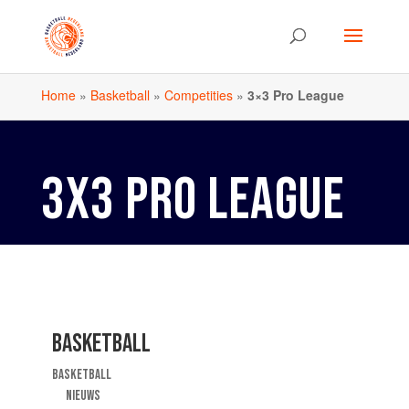
Home
»
Basketball
»
Competities
»
3×3 Pro League
3X3 PRO LEAGUE
BASKETBALL
BASKETBALL
NIEUWS