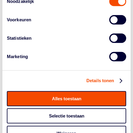
Noodzakelijk
Datum:
Voorkeuren
18 July
Evenement Tags:
3x3NL Tour
Statistieken
Site:
https://basketball.nl/basketball/competities/3x3nl-tour/
Marketing
ORGANISATOR
Basketball Nederland
Details tonen
Alles toestaan
Selectie toestaan