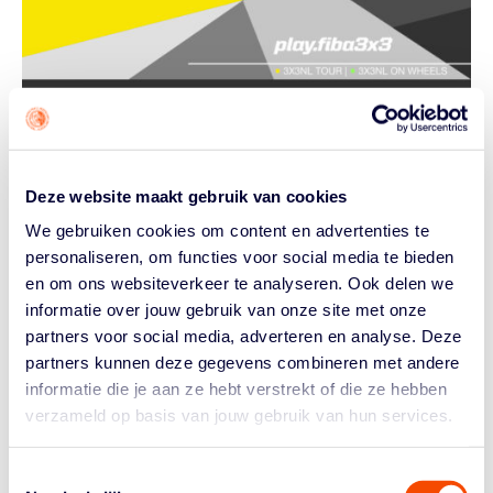
De 3x3NL Tour komt ook dit jaar natuurlijk terug op de
basketbalkalender en inschrijven kan vanaf nu. Ook dit
Deze website maakt gebruik van cookies
jaar trekt de tour kriskras door het land met een mix van
We gebruiken cookies om content en advertenties te
vertrouwde locaties, nieuwe speelsteden en extra
personaliseren, om functies voor social media te bieden
internationale kansen voor de beste teams.
en om ons websiteverkeer te analyseren. Ook delen we
informatie over jouw gebruik van onze site met onze
partners voor social media, adverteren en analyse. Deze
partners kunnen deze gegevens combineren met andere
Toevoegen aan kalender
informatie die je aan ze hebt verstrekt of die ze hebben
verzameld op basis van jouw gebruik van hun services.
GEGEVENS
Toestemmingsselectie