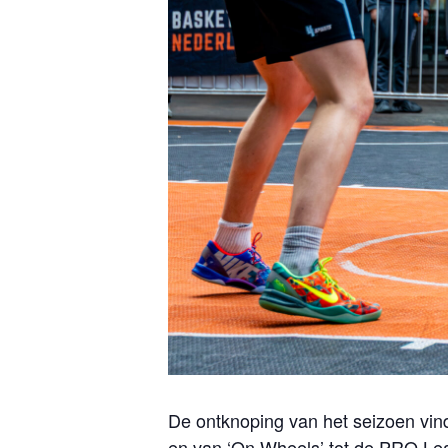
De ontknoping van het seizoen vind
en van ‘On Wheels’ tot de PRO Lea