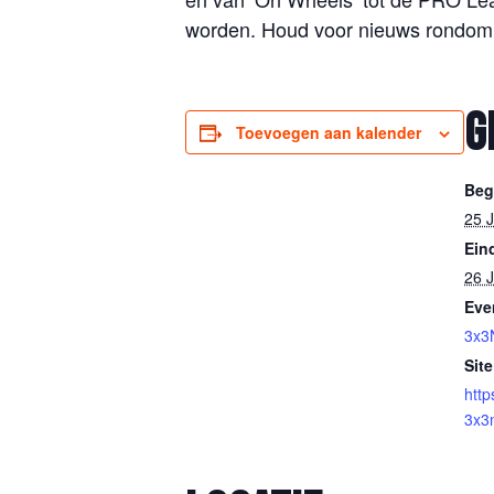
worden. Houd voor nieuws rondom
G
Toevoegen aan kalender
Beg
25 J
Ein
26 J
Eve
3x3
Site
http
3x3n