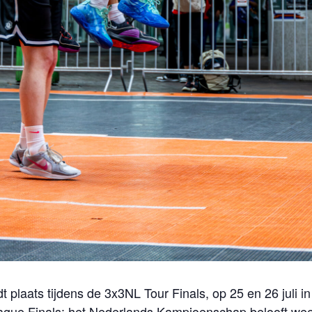
t plaats tijdens de 3x3NL Tour Finals, op 25 en 26 juli 
gue Finals: het Nederlands Kampioenschap belooft weer 