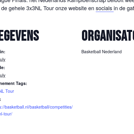
 de gehele 3x3NL Tour onze website en
socials
in de ga
EGEVENS
ORGANISAT
in:
Basketball Nederland
uly
de:
uly
nement Tags:
NL Tour
:
s://basketball.nl/basketball/competities/
l-tour/