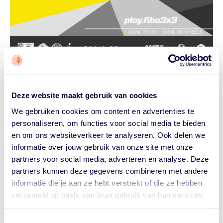
De 3x3NL Tour komt ook dit jaar natuurlijk terug op de
basketbalkalender en inschrijven kan vanaf nu. Ook dit
Deze website maakt gebruik van cookies
jaar trekt de tour kriskras door het land met een mix van
vertrouwde locaties, nieuwe speelsteden en extra
We gebruiken cookies om content en advertenties te
personaliseren, om functies voor social media te bieden
internationale kansen voor de beste teams.
en om ons websiteverkeer te analyseren. Ook delen we
informatie over jouw gebruik van onze site met onze
partners voor social media, adverteren en analyse. Deze
Toevoegen aan kalender
partners kunnen deze gegevens combineren met andere
informatie die je aan ze hebt verstrekt of die ze hebben
verzameld op basis van jouw gebruik van hun services.
GEGEVENS
Toestemmingsselectie