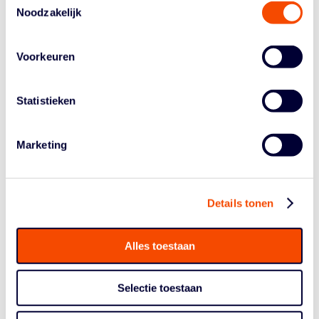
Noodzakelijk
Begin:
24 May
Voorkeuren
Einde:
25 May
Statistieken
Evenement Tags:
3x3NL Tour
Site:
Marketing
https://basketball.nl/basketball/competities/3x3nl-tour/
ORGANISATOR
Details tonen
Basketball Nederland
Alles toestaan
Selectie toestaan