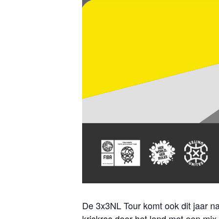
De 3x3NL Tour komt ook dit jaar nat
kriskras door het land met een mix