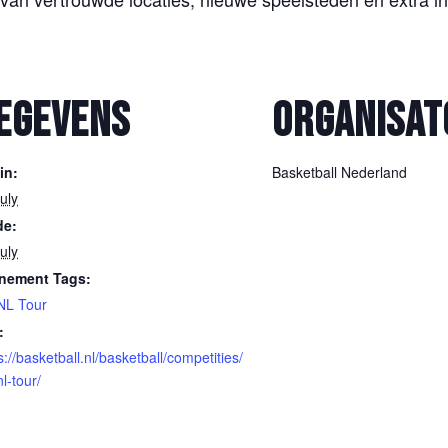
EGEVENS
ORGANISAT
in:
Basketball Nederland
uly
de:
uly
nement Tags:
NL Tour
:
s://basketball.nl/basketball/competities/
l-tour/