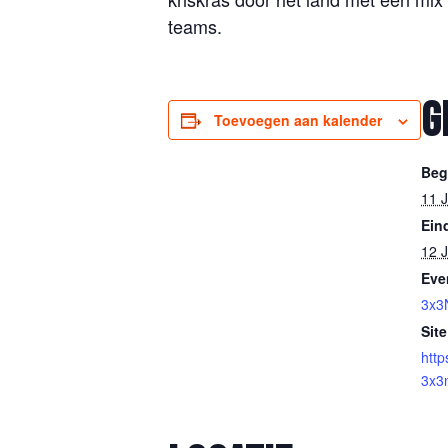
teams.
G
Toevoegen aan kalender
Beg
11 J
Ein
12 J
Eve
3x3
Site
http
3x3n