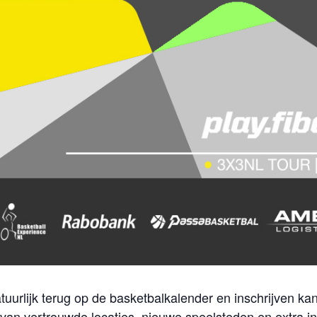
uurlijk terug op de basketbalkalender en inschrijven kan 
 van vertrouwde locaties, nieuwe speelsteden en extra i