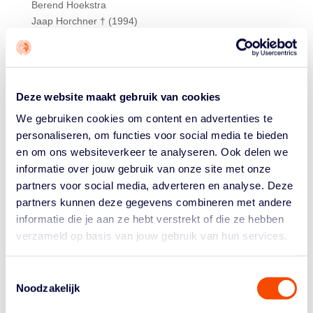
Berend Hoekstra
Jaap Horchner † (1994)
Dimeo van der Horst
Inge Huitzing
Jan Janbroers † (2006)
Rinus de Jong † (2024)
Deze website maakt gebruik van cookies
Worthy de Jong
Frank Kales † (2023)
We gebruiken cookies om content en advertenties te
Servaas Kamerling
personaliseren, om functies voor social media te bieden
Annette Keur
en om ons websiteverkeer te analyseren. Ook delen we
Theo Kinsbergen † (2015)
informatie over jouw gebruik van onze site met onze
Harry Kip †
partners voor social media, adverteren en analyse. Deze
Gerrit Kok
partners kunnen deze gegevens combineren met andere
Henk Konings † (2020)
informatie die je aan ze hebt verstrekt of die ze hebben
Joop Koper † (1991)
verzameld op basis van jouw gebruik van hun services.
Cher Korver
Karel Kraaijeveld sr. † (2017)
Toestemmingsselectie
Karel Kraaijeveld
Noodzakelijk
Bo Kramer
Peter Kusters