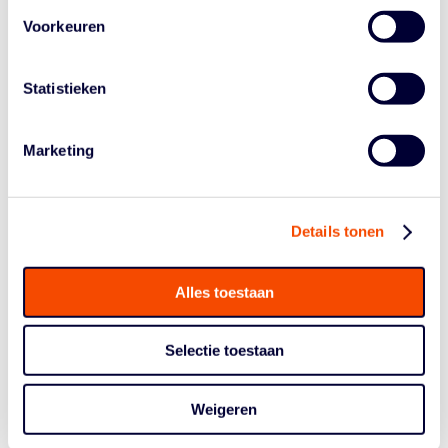
Chiel Kwakkestijn † (1965)
Voorkeuren
Lew Lake †
Piet Leegwater † (2011)
Statistieken
Dick de Liefde
Gertjan van der Linden
Jan Loorbach
Marketing
Henk Makkenze † (2015)
Ab Mandersloot
Rob Marcus † (2015)
Tyronne Marioneaux
Details tonen
Wim Mateboer † (2002)
Piet Meuwsen † (2001)
Alles toestaan
W. van der Molen
Karen Mulder
Rob Noé † (2014)
Selectie toestaan
Hennie Oderwald-Mul †
Cor Onrust †
Weigeren
Piet Ouderland †
Grietje Pasma †