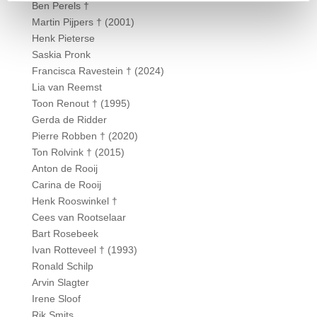
Ben Perels †
Martin Pijpers † (2001)
Henk Pieterse
Saskia Pronk
Francisca Ravestein † (2024)
Lia van Reemst
Toon Renout † (1995)
Gerda de Ridder
Pierre Robben † (2020)
Ton Rolvink † (2015)
Anton de Rooij
Carina de Rooij
Henk Rooswinkel †
Cees van Rootselaar
Bart Rosebeek
Ivan Rotteveel † (1993)
Ronald Schilp
Arvin Slagter
Irene Sloof
Rik Smits