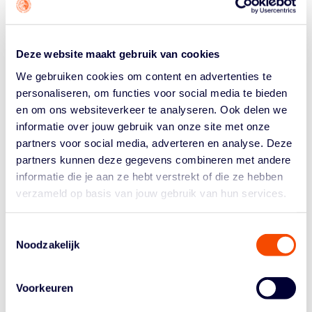
Deze website maakt gebruik van cookies
ONDERSCHEIDINGEN
We gebruiken cookies om content en advertenties te
personaliseren, om functies voor social media te bieden
en om ons websiteverkeer te analyseren. Ook delen we
informatie over jouw gebruik van onze site met onze
De Nederlandse Basketball Bond heeft ook nog een
partners voor social media, adverteren en analyse. Deze
uitzonderlijke onderscheiding gegeven aan drie
partners kunnen deze gegevens combineren met andere
personen die veel voor het aanzien van het Nederlands
informatie die je aan ze hebt verstrekt of die ze hebben
basketball hebben gedaan.
verzameld op basis van jouw gebruik van hun services.
Voormalig internationaal scheidsrechter Piet Leegwater
is benoemd tot
Most Valuable Member.
Toestemmingsselectie
Noodzakelijk
Francisco Elson is in 2007(toen behaalde hij zijn NBA-
titel) beloond met het ‘
Lidmaatschap voor het leven
’.
Voorkeuren
Rik Smits in de jaren negentig onderscheiden met de
‘
NBB/FilmNet Award for outstanding achievements
’.