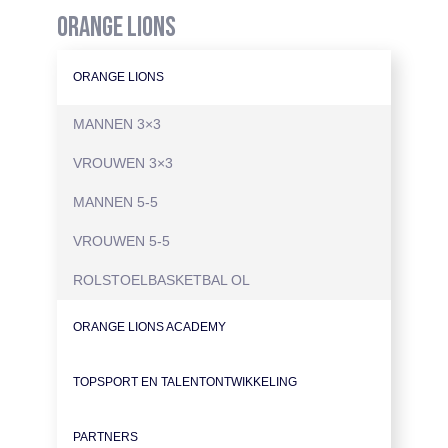
ORANGE LIONS
ORANGE LIONS
MANNEN 3×3
VROUWEN 3×3
MANNEN 5-5
VROUWEN 5-5
ROLSTOELBASKETBAL OL
ORANGE LIONS ACADEMY
TOPSPORT EN TALENTONTWIKKELING
PARTNERS