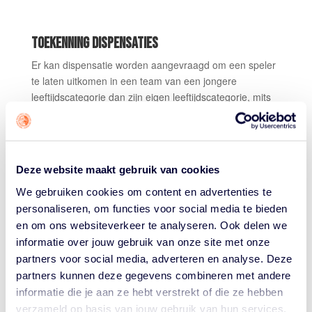
TOEKENNING DISPENSATIES
Er kan dispensatie worden aangevraagd om een speler
te laten uitkomen in een team van een jongere
leeftijdscategorie dan zijn eigen leeftijdscategorie, mits
er van een bijzondere situatie sprake is.
Dat kan om de volgende redenen:
In het belang van een speler, bijvoorbeeld vanwege
Deze website maakt gebruik van cookies
de sociale veiligheid.
In het belang van een team, omdat er anders geen
We gebruiken cookies om content en advertenties te
personaliseren, om functies voor social media te bieden
team geformeerd kan worden op een bepaald
en om ons websiteverkeer te analyseren. Ook delen we
niveau.
informatie over jouw gebruik van onze site met onze
In het belang van een vereniging, omdat er geen
partners voor social media, adverteren en analyse. Deze
team in zijn eigen leeftijdscategorie is.
partners kunnen deze gegevens combineren met andere
Een vrouwelijke speler heeft geen dispensatie nodig om
informatie die je aan ze hebt verstrekt of die ze hebben
in een mannencompetitie te spelen wanneer zij zich in
verzameld op basis van jouw gebruik van hun services.