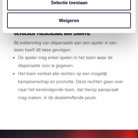
Selectie toestaan
Let op
: De enige uitzondering hierop geldt voor de
Vrouwen Jeugd 1
e
divisies. Hier wordt per situatie
bekeken of een dispensatie wel/niet wordt verstrekt.
Weigeren
GEVOLGEN TOEGEKENDE DISPENSATIE
Bij toekenning van dispensatie aan een speler in een
team heeft dit twee gevolgen:
De speler mag enkel spelen in het team waar de
dispensatie voor is gegeven.
Het team verliest alle rechten op een mogelijk
kampioenschap en promotie. Deze rechten gaan over
naar het eerstvolgende team, dat
hierop aanspraak
mag maken, in de desbetreffende poule.