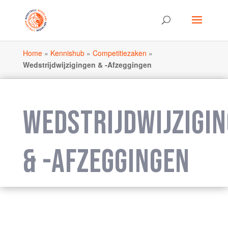
Home
»
Kennishub
»
Competitiezaken
»
Wedstrijdwijzigingen & -Afzeggingen
WEDSTRIJDWIJZIGI
& -AFZEGGINGEN