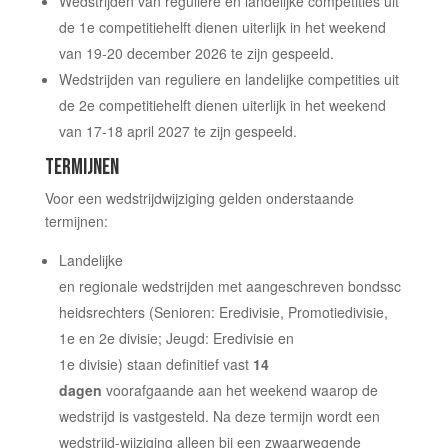
Wedstrijden van reguliere
en landelijke
competities uit
de 1
e
competitiehelft dienen uiterlijk in het weekend
van 19-20 december 2026 te zijn gespeeld.
Wedstrijden van reguliere
en landelijke
competities uit
de 2
e
competitiehelft dienen uiterlijk in het weekend
van 17-18 april 2027 te zijn gespeeld.
TERMIJNEN
Voor een wedstrijdwijziging gelden onderstaande
termijnen:
Landelijke
en regionale wedstrijden
met
aangeschreven bondssc
heidsrechters (Senioren: Eredivisie, Promotiedivisie,
1
e
en 2
e
divisie; Jeugd: Eredivisie en
1
e
divisie) staan definitief vast
14
dagen
voorafgaande aan het weekend waarop de
wedstrijd is vastgesteld. Na deze termijn wordt een
wedstrijd-wijziging alleen bij een
zwaarwegende