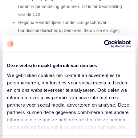
reden in behandeling genomen. Dit is ter beoordeling
van de COI.
Regionale wedstrijden
zonder
aangeschreven
bondsscheidsrechters (Senioren: 3
e
divisie en lager;
Jeugd: 2
e
divisie en lager) staan definitief vast
7
dagen
voorafgaande aan het weekend waarop de
wedstrijd is vastgesteld. Na deze termijn wordt een
wedstrijd-wijziging alleen bij een
zwaarwegende reden
Deze website maakt gebruik van cookies
in behandeling genomen. Dit is ter beoordeling van de
We gebruiken cookies om content en advertenties te
COI.
personaliseren, om functies voor social media te bieden
en om ons websiteverkeer te analyseren. Ook delen we
Type competitie
Termijn
informatie over jouw gebruik van onze site met onze
Landelijke en regionale
partners voor social media, adverteren en analyse. Deze
wedstrijden met
14
partners kunnen deze gegevens combineren met andere
aangeschreven
dagen
informatie die je aan ze hebt verstrekt of die ze hebben
bondsscheidsrechters
verzameld op basis van jouw gebruik van hun services.
Regionale wedstrijden