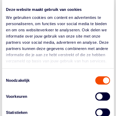
Al 18 jaar speel ik met veel plezier basketball bij mijn
lokale vereniging. Voor mij is het belangrijk dat
Deze website maakt gebruik van cookies
iedereen zich welkom voelt en de sport met plezier
We gebruiken cookies om content en advertenties te
kan beleven, in een open en inclusieve omgeving.
personaliseren, om functies voor social media te bieden
Sinds 1 september 2025 ben ik als contactpersoon
en om ons websiteverkeer te analyseren. Ook delen we
veilige sport actief bij de NBB, en ook binnen mijn
informatie over jouw gebruik van onze site met onze
partners voor social media, adverteren en analyse. Deze
werk als intern vertrouwenspersoon bij de gemeente
partners kunnen deze gegevens combineren met andere
zet ik me in voor een veilige en prettige werk
informatie die je aan ze hebt verstrekt of die ze hebben
omgeving. Met die ervaring wil ik graag bijdragen aan
verzameld op basis van jouw gebruik van hun services.
een sportwereld waarin iedereen met plezier kan
basketballen.
Toestemmingsselectie
Je kan mij bellen op 06-28985816 of mailen
Noodzakelijk
via
meldpunt@basketball.nl
Voorkeuren
Naast de integriteitsmanager en de contactpersonen
veilige sport, zijn er ook een medewerker integriteit en
een accountmanager van de NBB betrokken bij de
Statistieken
opvolging van meldingen. Wil je in contact komen met