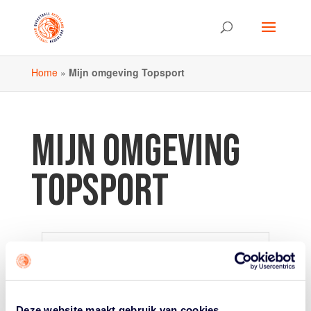
Home
»
Mijn omgeving Topsport
MIJN OMGEVING
TOPSPORT
INLOGGEN
Welkom bij NBB Topsport. Heb je een NBB-
nummer én log je voor het eerst in bij NBB
Deze website maakt gebruik van cookies