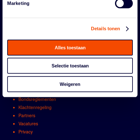
Marketing
Details tonen
ORGANISATIE
Alles toestaan
Contact
Selectie toestaan
Algemene vergadring
Bestuur
Comissies en werkgroepen
Weigeren
Medewerkers
Bondsreglementen
Klachtenregeling
Partners
Vacatures
Privacy