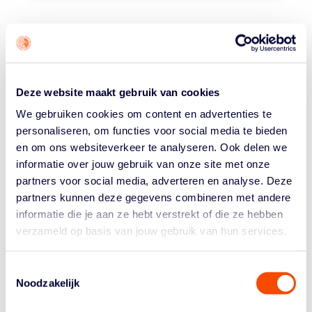
ORANGE LIONS
Orange Lions
Mannen 3×3
Deze website maakt gebruik van cookies
Vrouwen 3×3
We gebruiken cookies om content en advertenties te
personaliseren, om functies voor social media te bieden
Mannen 5-5
en om ons websiteverkeer te analyseren. Ook delen we
Vrouwen 5-5
informatie over jouw gebruik van onze site met onze
Rolstoelbasketbal OL
partners voor social media, adverteren en analyse. Deze
Orange Lions Academy
partners kunnen deze gegevens combineren met andere
informatie die je aan ze hebt verstrekt of die ze hebben
Topsport en Talentontwikkeling
verzameld op basis van jouw gebruik van hun services.
Partners
Toestemmingsselectie
Noodzakelijk