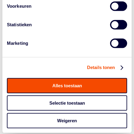
SELECTIE
Voorkeuren
Statistieken
Joost Poels
Tobi Obiora
Marketing
Job Randeraad
Jacobo van de Knaap
Details tonen
Cassius Bonjansky
Sydnee Bijlsma
Alles toestaan
Joost Poels
Selectie toestaan
PROGRAMMA
Weigeren