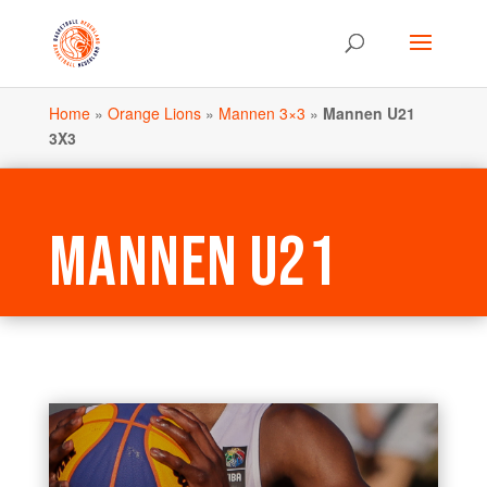
Home
»
Orange Lions
»
Mannen 3×3
»
Mannen U21
3X3
MANNEN U21