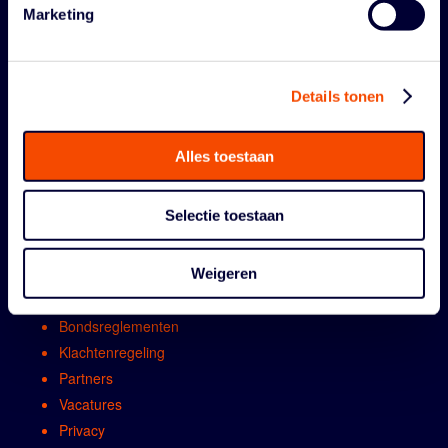
Marketing
Details tonen
ORGANISATIE
Alles toestaan
Contact
Selectie toestaan
Algemene vergadring
Bestuur
Comissies en werkgroepen
Weigeren
Medewerkers
Bondsreglementen
Klachtenregeling
Partners
Vacatures
Privacy