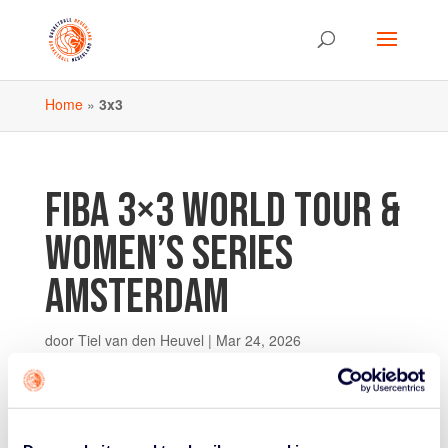
Home
»
3x3
FIBA 3×3 WORLD TOUR &
WOMEN’S SERIES
AMSTERDAM
door
Tiel van den Heuvel
|
Mar 24, 2026
Ben jij een echte 3X3-liefhebber? En kijk je er naar uit
om de beste spelers van de wereld in actie te zien? Zet
dan vrijdag 19 tot en met zondag 21 juni in jouw
agenda. Want dan vinden in Amsterdam zowel de FIBA