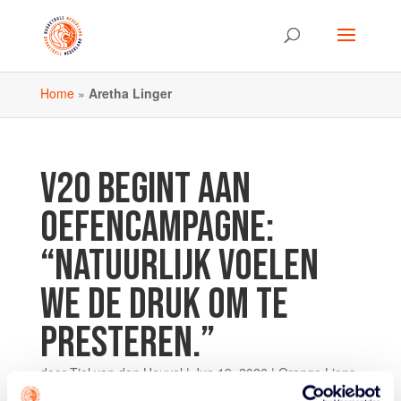
Home
»
Aretha Linger
V20 BEGINT AAN
OEFENCAMPAGNE:
“NATUURLIJK VOELEN
WE DE DRUK OM TE
PRESTEREN.”
door
Tiel van den Heuvel
|
Jun 19, 2026
|
Orange Lions
VU20