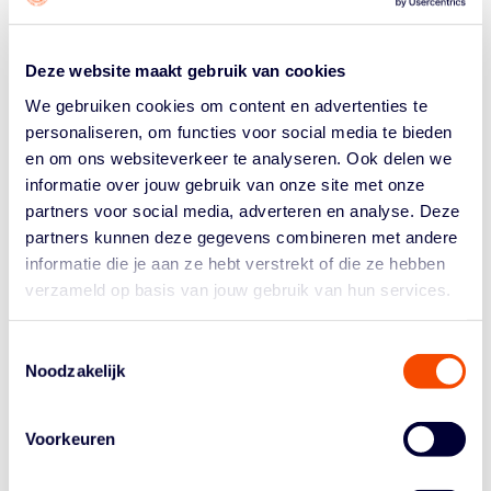
Morgen vliegt het nationale vrouwenteam U20 naar
Portugal voor een oefentoernooi. Daar zetten de meiden
Deze website maakt gebruik van cookies
de puntjes op de i om zo in optimale vorm aan het EK in
We gebruiken cookies om content en advertenties te
de B-divisie te beginnen. Doel daar is volgens coach
personaliseren, om functies voor social media te bieden
Molly McDowell simpel: promoveren. “Natuurlijk...
en om ons websiteverkeer te analyseren. Ook delen we
informatie over jouw gebruik van onze site met onze
partners voor social media, adverteren en analyse. Deze
partners kunnen deze gegevens combineren met andere
informatie die je aan ze hebt verstrekt of die ze hebben
verzameld op basis van jouw gebruik van hun services.
Historie
Toestemmingsselectie
Noodzakelijk
Algemene Vergadering
Bestuur En Commissies
Medewerkers
Voorkeuren
Reglementen