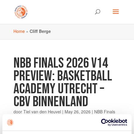
Home
»
Cliff Berge
NBB FINALS 2026 V14
PREVIEW: BASKETBALL
ACADEMY UTRECHT –
CBV BINNENLAND
door
Tiel van den Heuvel
|
May 26, 2026
|
NBB Finals
Op zaterdag 30 mei staan Basketball Academy Utrecht
en CBV Binnenland in de finale bij de meiden onder 14