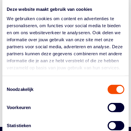
jaar. Twee groepen met brede selecties én sterke
Deze website maakt gebruik van cookies
individuele speelsters beloven er een passende titelstrijd
van te maken. Koop hier je tickets CBV Binnenland...
We gebruiken cookies om content en advertenties te
personaliseren, om functies voor social media te bieden
en om ons websiteverkeer te analyseren. Ook delen we
informatie over jouw gebruik van onze site met onze
partners voor social media, adverteren en analyse. Deze
partners kunnen deze gegevens combineren met andere
informatie die je aan ze hebt verstrekt of die ze hebben
verzameld op basis van jouw gebruik van hun services.
Historie
Algemene Vergadering
Toestemmingsselectie
Bestuur En Commissies
Noodzakelijk
Medewerkers
Reglementen
Voorkeuren
Statistieken