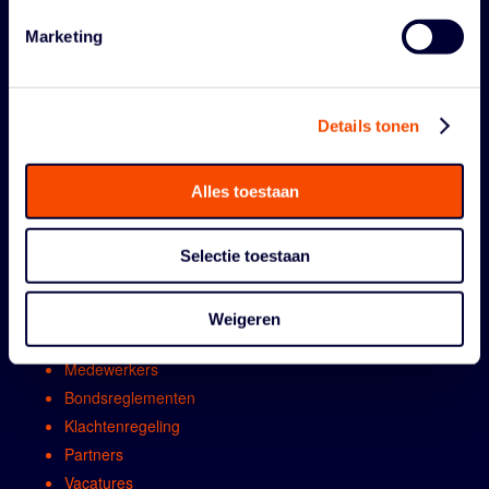
Marketing
Details tonen
ORGANISATIE
Alles toestaan
Contact
Selectie toestaan
Algemene vergadring
Bestuur
Weigeren
Comissies en werkgroepen
Medewerkers
Bondsreglementen
Klachtenregeling
Partners
Vacatures