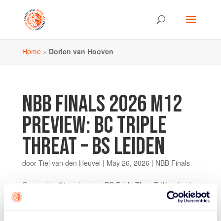
Home
»
Dorien van Hooven
NBB FINALS 2026 M12
PREVIEW: BC TRIPLE
THREAT – BS LEIDEN
door
Tiel van den Heuvel
|
May 26, 2026
|
NBB Finals
Op zondag 31 mei spelen BC Triple ThreaT (Haarlem)
en BS Leiden om het landskampioenschap bij de
jongens U12. Twee van de grootste, meest succesvolle
verenigingen van Nederland laten zien dat er óók op