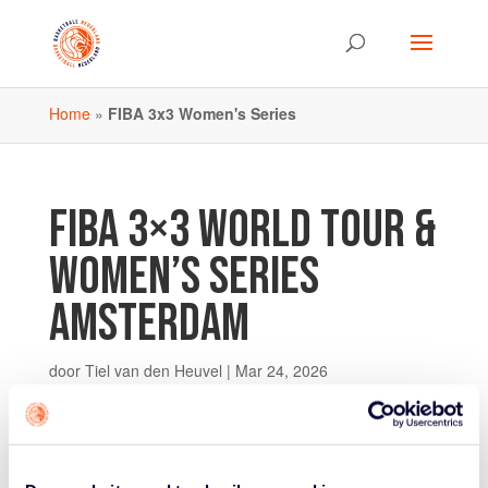
Home
»
FIBA 3x3 Women's Series
FIBA 3×3 WORLD TOUR &
WOMEN’S SERIES
AMSTERDAM
door
Tiel van den Heuvel
|
Mar 24, 2026
Ben jij een echte 3X3-liefhebber? En kijk je er naar uit
om de beste spelers van de wereld in actie te zien? Zet
dan vrijdag 19 tot en met zondag 21 juni in jouw
agenda. Want dan vinden in Amsterdam zowel de FIBA