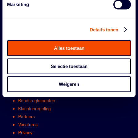
Marketing
Details tonen
ORGANISATIE
Alles toestaan
Contact
Selectie toestaan
Algemene vergadring
Bestuur
Comissies en werkgroepen
Weigeren
Medewerkers
Bondsreglementen
Klachtenregeling
Partners
Vacatures
Privacy