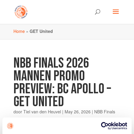
Home
»
GET United
NBB FINALS 2026
MANNEN PROMO
PREVIEW: BC APOLLO –
GET UNITED
door
Tiel van den Heuvel
|
May 26, 2026
|
NBB Finals
BC Apollo staat in de finale van de Mannen
Promotiedivisie voor een zware taak: GET United