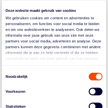
verslaan. Die ploeg verloor dit seizoen nog geen
wedstrijd. Maar áls het close was… Dan was het tegen
Deze website maakt gebruik van cookies
Apollo uit Amsterdam. Kan die ploeg de wereld shocken
We gebruiken cookies om content en advertenties te
door de...
personaliseren, om functies voor social media te bieden
en om ons websiteverkeer te analyseren. Ook delen we
informatie over jouw gebruik van onze site met onze
partners voor social media, adverteren en analyse. Deze
partners kunnen deze gegevens combineren met andere
informatie die je aan ze hebt verstrekt of die ze hebben
verzameld op basis van jouw gebruik van hun services.
Historie
Algemene Vergadering
Toestemmingsselectie
Noodzakelijk
Bestuur En Commissies
Medewerkers
Voorkeuren
Reglementen
Statistieken