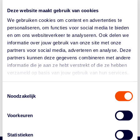
het kwalificatietoernooi in Suphan Buri (Thailand) bleef
Deze website maakt gebruik van cookies
Oranje ongeslagen en verzekerde het zich van een plek
op het mondiale...
We gebruiken cookies om content en advertenties te
personaliseren, om functies voor social media te bieden
en om ons websiteverkeer te analyseren. Ook delen we
informatie over jouw gebruik van onze site met onze
partners voor social media, adverteren en analyse. Deze
partners kunnen deze gegevens combineren met andere
informatie die je aan ze hebt verstrekt of die ze hebben
verzameld op basis van jouw gebruik van hun services.
Historie
Algemene Vergadering
Toestemmingsselectie
Bestuur En Commissies
Noodzakelijk
Medewerkers
Reglementen
Voorkeuren
Statistieken