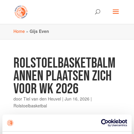
Home
»
Gijs Even
ROLSTOELBASKETBALM
ANNEN PLAATSEN ZICH
VOOR WK 2026
door
Tiel van den Heuvel
|
Jun 16, 2026
|
Rolstoelbasketbal
De Nederlandse rolstoelbasketbalmannen hebben zich
overtuigend geplaatst voor het IWBF
Wereldkampioenschap 2026 in Ottawa, Canada. Tijdens