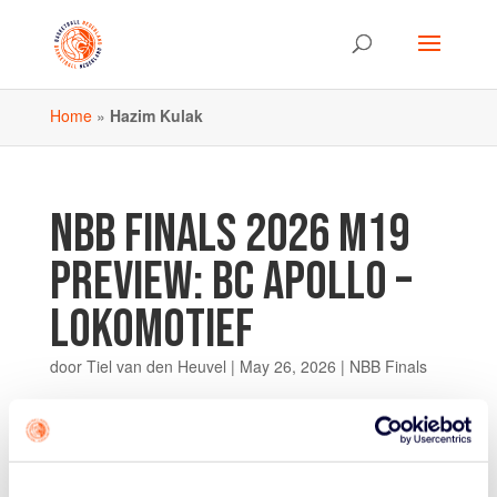
Home
»
Hazim Kulak
NBB FINALS 2026 M19
PREVIEW: BC APOLLO –
LOKOMOTIEF
door
Tiel van den Heuvel
|
May 26, 2026
|
NBB Finals
De M19-eredivisie is één van de meest spectaculaire
competities van ons land. Slim basketball én zeer
atletische plays: deze finale moet je zien. Met BC Apollo
(Amsterdam) en Lokomotief uit Rijswijk staan er twee