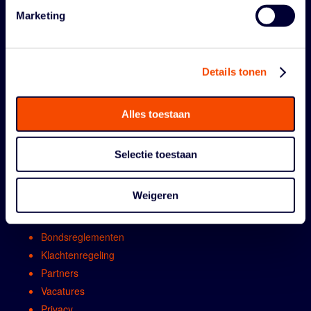
Marketing
Details tonen
ORGANISATIE
Alles toestaan
Contact
Selectie toestaan
Algemene vergadring
Bestuur
Weigeren
Comissies en werkgroepen
Medewerkers
Bondsreglementen
Klachtenregeling
Partners
Vacatures
Privacy