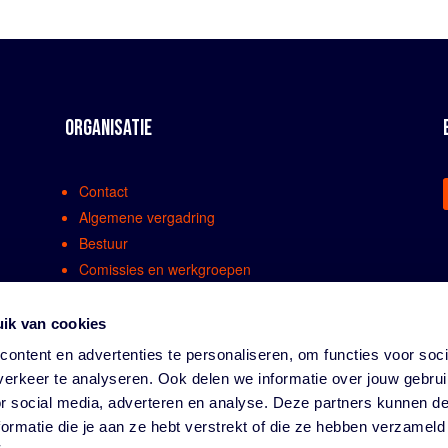
ORGANISATIE
Contact
Algemene vergadring
Bestuur
Comissies en werkgroepen
Medewerkers
Bondsreglementen
ik van cookies
Klachtenregeling
ontent en advertenties te personaliseren, om functies voor soci
Partners
erkeer te analyseren. Ook delen we informatie over jouw gebru
Vacatures
or social media, adverteren en analyse. Deze partners kunnen 
Privacy
ormatie die je aan ze hebt verstrekt of die ze hebben verzameld