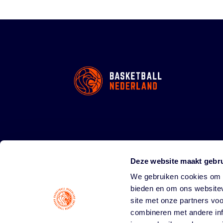
Deze website maakt gebru
We gebruiken cookies om c
bieden en om ons websitev
site met onze partners vo
combineren met andere inf