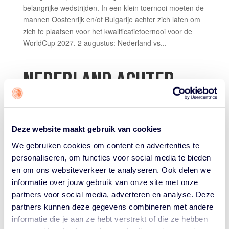
belangrijke wedstrijden. In een klein toernooi moeten de
mannen Oostenrijk en/of Bulgarije achter zich laten om
zich te plaatsen voor het kwalificatietoernooi voor de
WorldCup 2027. 2 augustus: Nederland vs...
NEDERLAND ACHTER
GESLOTEN DEUREN
VOORBIJ CHINA IN GAME
Deze website maakt gebruik van cookies
2
We gebruiken cookies om content en advertenties te
personaliseren, om functies voor social media te bieden
door
Tiel van den Heuvel
|
Jul 16, 2025
|
Orange Lions
en om ons websiteverkeer te analyseren. Ook delen we
Mannen
informatie over jouw gebruik van onze site met onze
partners voor social media, adverteren en analyse. Deze
Het Nederlandse mannenteam oefende vanavond voor
partners kunnen deze gegevens combineren met andere
de tweede keer in twee dagen tegen China. In de re-
informatie die je aan ze hebt verstrekt of die ze hebben
match maakten een Chinese goaltend op een lay-up