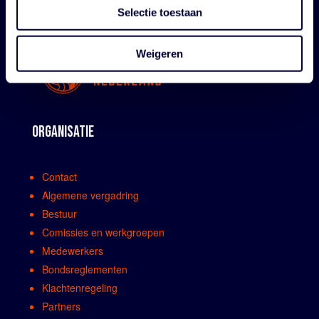
Selectie toestaan
Weigeren
ORGANISATIE
Contact
Algemene vergadring
Bestuur
Comissies en werkgroepen
Medewerkers
Bondsreglementen
Klachtenregeling
Partners