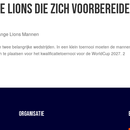
GE LIONS DIE ZICH VOORBEREID
ange Lions Mannen
twee belangrijke wedstrijden. In een klein toernooi moeten de manne
ch te plaatsen voor het kwalificatietoernooi voor de WorldCup 2027. 2
ORGANISATIE