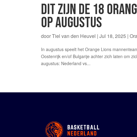
DIT ZIJN DE 18 ORAN
OP AUGUSTUS
door
Tiel van den Heuvel
|
Jul 18, 2025
|
Or
In augustus speelt het Orange Lions mannenteam 
Oostenrijk en/of Bulgarije achter zich laten om zi
augustus: Nederland vs...