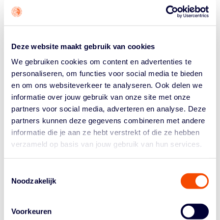
ORANGE LIONS VS
ESTLAND 2026 (V)
Deze website maakt gebruik van cookies
door
Indi Alexander
|
Feb 10, 2026
We gebruiken cookies om content en advertenties te
Orange Lions Vrouwen 5-5 Tip-off: 19.30 uur Deuren
personaliseren, om functies voor social media te bieden
open: 18.30 uur (inclusief Orange Lions Square) Datum:
en om ons websiteverkeer te analyseren. Ook delen we
woensdag 11 maart 2026 Locatie: Topsportcentrum
informatie over jouw gebruik van onze site met onze
Almere Klik hier voor de Basketball Nederland
partners voor social media, adverteren en analyse. Deze
ticketshop!
partners kunnen deze gegevens combineren met andere
informatie die je aan ze hebt verstrekt of die ze hebben
verzameld op basis van jouw gebruik van hun services.
Toestemmingsselectie
Historie
Noodzakelijk
Algemene Vergadering
Bestuur En Commissies
Voorkeuren