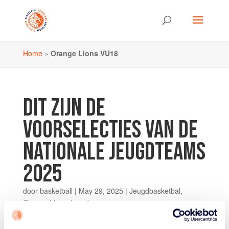
Home
»
Orange Lions VU18
DIT ZIJN DE
VOORSELECTIES VAN DE
NATIONALE JEUGDTEAMS
2025
door
basketball
|
May 29, 2025
|
Jeugdbasketbal
,
Orange Lions Jeugd
Komende zomer spelen zes jeugdprogramma’s hun