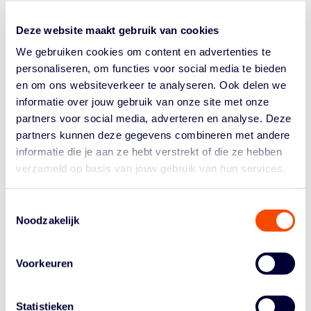
Europese Kampioenschappen. Onder enig voorbehoud
zijn dit de voorselecties die over een aantal weken
Deze website maakt gebruik van cookies
vechten om een plaatsje bij de uiteindelijke nationale
We gebruiken cookies om content en advertenties te
teams. VU16 Safiya Achthoven – 2009 – BC Triple...
personaliseren, om functies voor social media te bieden
en om ons websiteverkeer te analyseren. Ook delen we
informatie over jouw gebruik van onze site met onze
partners voor social media, adverteren en analyse. Deze
partners kunnen deze gegevens combineren met andere
informatie die je aan ze hebt verstrekt of die ze hebben
verzameld op basis van jouw gebruik van hun services.
Historie
Algemene Vergadering
Toestemmingsselectie
Noodzakelijk
Bestuur En Commissies
Medewerkers
Voorkeuren
Reglementen
Statistieken