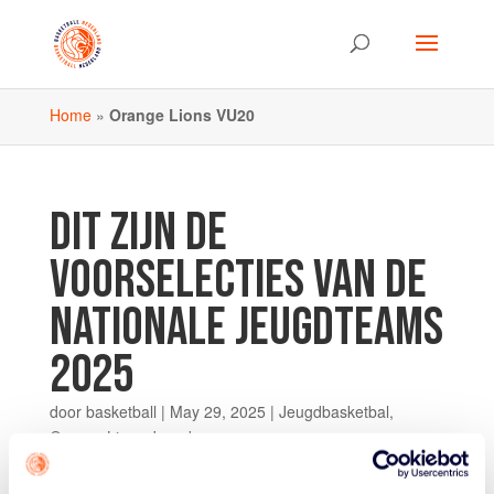
Home
»
Orange Lions VU20
DIT ZIJN DE
VOORSELECTIES VAN DE
NATIONALE JEUGDTEAMS
2025
door
basketball
|
May 29, 2025
|
Jeugdbasketbal
,
Orange Lions Jeugd
Komende zomer spelen zes jeugdprogramma’s hun