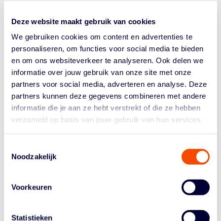
Europese Kampioenschappen. Onder enig voorbehoud
zijn dit de voorselecties die over een aantal weken
Deze website maakt gebruik van cookies
vechten om een plaatsje bij de uiteindelijke nationale
We gebruiken cookies om content en advertenties te
teams. VU16 Safiya Achthoven – 2009 – BC Triple...
personaliseren, om functies voor social media te bieden
en om ons websiteverkeer te analyseren. Ook delen we
informatie over jouw gebruik van onze site met onze
partners voor social media, adverteren en analyse. Deze
partners kunnen deze gegevens combineren met andere
informatie die je aan ze hebt verstrekt of die ze hebben
verzameld op basis van jouw gebruik van hun services.
Historie
Algemene Vergadering
Toestemmingsselectie
Noodzakelijk
Bestuur En Commissies
Medewerkers
Voorkeuren
Reglementen
Statistieken