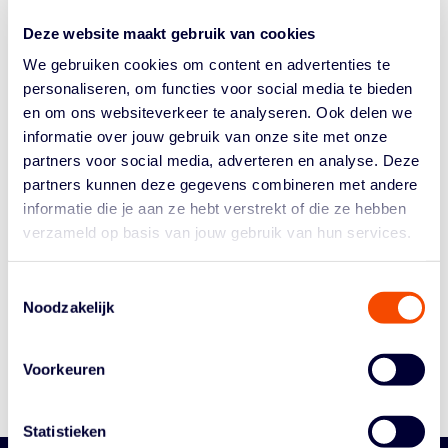
het kwalificatietoernooi in Suphan Buri (Thailand) bleef
Deze website maakt gebruik van cookies
Oranje ongeslagen en verzekerde het zich van een plek
op het mondiale...
We gebruiken cookies om content en advertenties te
personaliseren, om functies voor social media te bieden
en om ons websiteverkeer te analyseren. Ook delen we
informatie over jouw gebruik van onze site met onze
partners voor social media, adverteren en analyse. Deze
partners kunnen deze gegevens combineren met andere
informatie die je aan ze hebt verstrekt of die ze hebben
verzameld op basis van jouw gebruik van hun services.
Historie
Algemene Vergadering
Toestemmingsselectie
Bestuur En Commissies
Noodzakelijk
Medewerkers
Reglementen
Voorkeuren
Statistieken