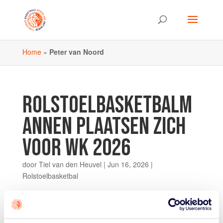
Home
»
Peter van Noord
ROLSTOELBASKETBALM
ANNEN PLAATSEN ZICH
VOOR WK 2026
door
Tiel van den Heuvel
|
Jun 16, 2026
|
Rolstoelbasketbal
De Nederlandse rolstoelbasketbalmannen hebben zich
overtuigend geplaatst voor het IWBF
Wereldkampioenschap 2026 in Ottawa, Canada. Tijdens