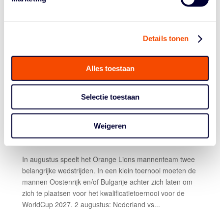
(Boxscore)...
DIT ZIJN DE 18 ORANGE
Details tonen
LIONS DIE ZICH
Alles toestaan
VOORBEREIDEN OP
Selectie toestaan
AUGUSTUS
door
Tiel van den Heuvel
|
Jul 18, 2025
|
Orange Lions
Weigeren
Mannen
In augustus speelt het Orange Lions mannenteam twee
belangrijke wedstrijden. In een klein toernooi moeten de
mannen Oostenrijk en/of Bulgarije achter zich laten om
zich te plaatsen voor het kwalificatietoernooi voor de
WorldCup 2027. 2 augustus: Nederland vs...