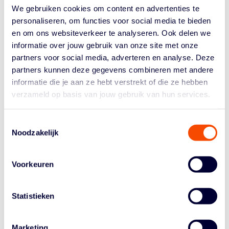
WK kwalificatietoernooi. Vanavond wonnen de mannen
We gebruiken cookies om content en advertenties te
met maar liefst 97-70 van Bulgarije, waardoor ze als
personaliseren, om functies voor social media te bieden
poulewinnaar doorgaan in de race richting de World Cup
en om ons websiteverkeer te analyseren. Ook delen we
2027. Boxscore Vanaf november 2025 speelt
informatie over jouw gebruik van onze site met onze
Nederland...
partners voor social media, adverteren en analyse. Deze
partners kunnen deze gegevens combineren met andere
ORANGE LIONS
informatie die je aan ze hebt verstrekt of die ze hebben
verzameld op basis van jouw gebruik van hun services.
VERLIEZEN TWEE KEER
NIPT VAN OEKRAÏNE
Toestemmingsselectie
Noodzakelijk
door
Tiel van den Heuvel
|
Jul 28, 2025
|
Orange Lions
Mannen
Voorkeuren
De oefenwedstrijden van de Orange Lions-mannen
zitten erop. Afgelopen week reisden de mannen af naar
Statistieken
Estland om daar twee oefenwedstrijden tegen Oekraïne
te spelen. De mannen verloren twee keer nipt van de
nummer 37 van de FIBA World Ranking. Game 1: 86-90
Marketing