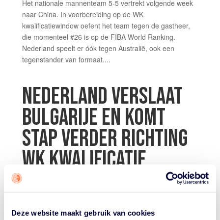
Het nationale mannenteam 5-5 vertrekt volgende week
naar China. In voorbereiding op de WK
kwalificatiewindow oefent het team tegen de gastheer,
die momenteel #26 is op de FIBA World Ranking.
Nederland speelt er óók tegen Australië, ook een
tegenstander van formaat....
NEDERLAND VERSLAAT
BULGARIJE EN KOMT
STAP VERDER RICHTING
WK KWALIFICATIE
door
Tiel van den Heuvel
|
Aug 20, 2025
|
Orange Lions
Mannen
,
Persbericht
Het is de Orange Lions gelukt zich te plaatsen voor het
Deze website maakt gebruik van cookies