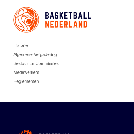
Historie
Algemene Vergadering
Bestuur En Commissies
Medewerkers
Reglementen