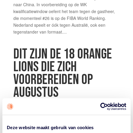
naar China. In voorbereiding op de WK
kwalificatiewindow oefent het team tegen de gastheer,
die momenteel #26 is op de FIBA World Ranking.
Nederland speelt er óók tegen Australië, ook een
tegenstander van formaat....
DIT ZIJN DE 18 ORANGE
LIONS DIE ZICH
VOORBEREIDEN OP
AUGUSTUS
door
Tiel van den Heuvel
|
Jul 18, 2025
|
Orange Lions
Mannen
In augustus speelt het Orange Lions mannenteam twee
Deze website maakt gebruik van cookies
belangrijke wedstrijden. In een klein toernooi moeten de