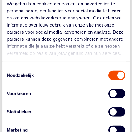
mannen Oostenrijk en/of Bulgarije achter zich laten om
We gebruiken cookies om content en advertenties te
zich te plaatsen voor het kwalificatietoernooi voor de
personaliseren, om functies voor social media te bieden
WorldCup 2027. 2 augustus: Nederland vs...
en om ons websiteverkeer te analyseren. Ook delen we
informatie over jouw gebruik van onze site met onze
partners voor social media, adverteren en analyse. Deze
HEROES DEN BOSCH
partners kunnen deze gegevens combineren met andere
LANDSKAMPIOEN BNXT
informatie die je aan ze hebt verstrekt of die ze hebben
verzameld op basis van jouw gebruik van hun services.
LEAGUE
Toestemmingsselectie
door
basketball
|
Jun 5, 2025
|
BNXT
Noodzakelijk
Heroes Den Bosch is kampioen van het Nederlandse
deel van de BNXT League. Het landkampioenschap
Voorkeuren
komt na een derde en beslissende overwinning in de
sweep tegen ZZ Leiden: 86-67. Boxscore Het is het
Statistieken
achttiende kampioenschap voor Heroes, en de eerste
sinds 2022. Eerder...
Marketing