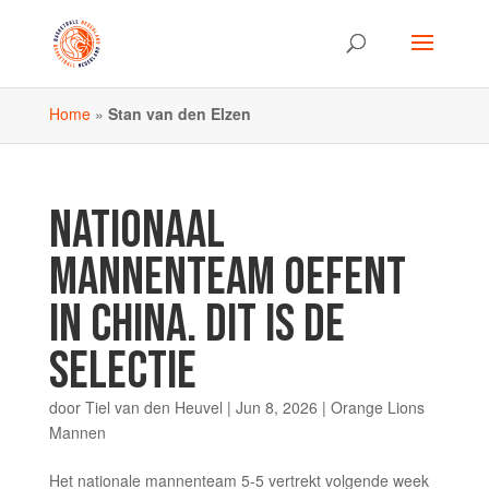
Home
»
Stan van den Elzen
NATIONAAL
MANNENTEAM OEFENT
IN CHINA. DIT IS DE
SELECTIE
door
Tiel van den Heuvel
|
Jun 8, 2026
|
Orange Lions
Mannen
Het nationale mannenteam 5-5 vertrekt volgende week