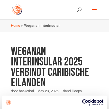
Home
»
Weganan Interinsular
WEGANAN
INTERINSULAR 2025
VERBINDT CARIBISCHE
EILANDEN
door
basketball
|
May 23, 2025
|
Island Hoops
Vorige maand, op 11 en 12 april, vond op Bonaire het
3×3-toernooi Weganan Interinsular 2025 plaats. Aan dit