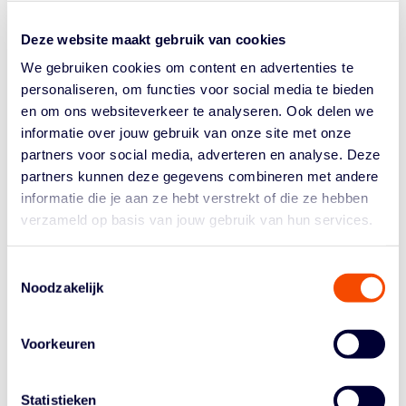
unieke basketbalevenement namen alle zes eilanden
binnen het Koninkrijk der Nederlanden deel. De
Deze website maakt gebruik van cookies
schoolkampioenen van Bonaire, Saba, Sint Eustatius,
We gebruiken cookies om content en advertenties te
Sint...
personaliseren, om functies voor social media te bieden
en om ons websiteverkeer te analyseren. Ook delen we
informatie over jouw gebruik van onze site met onze
partners voor social media, adverteren en analyse. Deze
partners kunnen deze gegevens combineren met andere
informatie die je aan ze hebt verstrekt of die ze hebben
verzameld op basis van jouw gebruik van hun services.
Historie
Algemene Vergadering
Toestemmingsselectie
Noodzakelijk
Bestuur En Commissies
Medewerkers
Voorkeuren
Reglementen
Statistieken