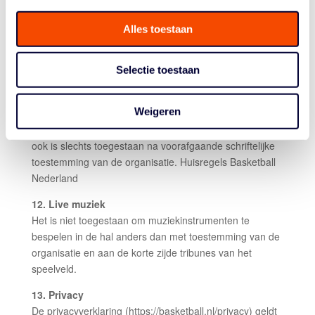
10. Diefstal
Alles toestaan
De organisatie van het basketbalevenement is niet
aansprakelijk voor diefstal.
Selectie toestaan
11.Opnamen
Het maken van professionele beeld- en/of
Weigeren
geluidsopnamen ten behoeve van radio, televisie,
internet en/of mobiele toepassingen in welke vorm dan
ook is slechts toegestaan na voorafgaande schriftelijke
toestemming van de organisatie. Huisregels Basketball
Nederland
12. Live muziek
Het is niet toegestaan om muziekinstrumenten te
bespelen in de hal anders dan met toestemming van de
organisatie en aan de korte zijde tribunes van het
speelveld.
13. Privacy
De privacyverklaring (https://basketball.nl/privacy) geldt