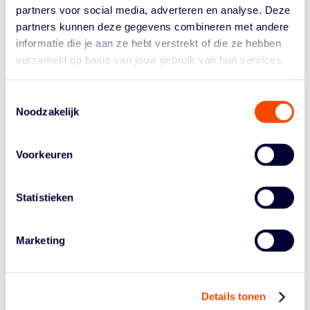
partners voor social media, adverteren en analyse. Deze
7. Geen spullen op de wedstrijdvloer gooien
partners kunnen deze gegevens combineren met andere
Dit kan leiden tot het stopzetten van de wedstrijd door
informatie die je aan ze hebt verstrekt of die ze hebben
de scheidsrechters. De schade en een eventuele boete
verzameld op basis van jouw gebruik van hun services.
opgelegd door de Nederlandse Basketball Bond zal
worden verhaald op de daders.
Toestemmingsselectie
8. Kinderen
Noodzakelijk
Voor, tijdens en na de wedstrijden blijven
ouders/verzorgers verantwoordelijk voor hun kinderen.
In geval van schade veroorzaakt door de kinderen zal
Voorkeuren
dit op de ouders/verzorgers verhaald worden.
9. Opvolgen aanwijzingen
Statistieken
In zijn algemeenheid geldt dat een eventuele ontruiming
van de hal plaatsvindt op aanwijzing van en eventueel
Marketing
begeleiding door de organisatie van de Nederlandse
Basketball Bond en het personeel van de venue,
beveiliging en/of vrijwilligers. Deze, en andere,
aanwijzingen dienen door alle bezoekers te worden
Details tonen
opgevolgd.