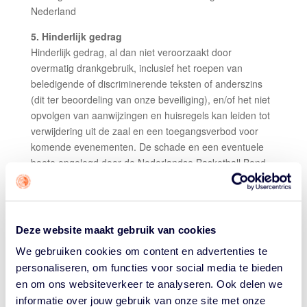
Nederland
5. Hinderlijk gedrag
Hinderlijk gedrag, al dan niet veroorzaakt door
overmatig drankgebruik, inclusief het roepen van
beledigende of discriminerende teksten of anderszins
(dit ter beoordeling van onze beveiliging), en/of het niet
opvolgen van aanwijzingen en huisregels kan leiden tot
verwijdering uit de zaal en een toegangsverbod voor
komende evenementen. De schade en een eventuele
boete opgelegd door de Nederlandse Basketball Bond
zal worden verhaald op de daders.
6. Betreden speelvloer
Het is ten strengste verboden om voor, tijdens en na de
Deze website maakt gebruik van cookies
wedstrijd de speelvloer te betreden. Dit kan leiden tot
het stopzetten van de wedstrijd door de scheidsrechters.
We gebruiken cookies om content en advertenties te
Eventuele schade en een boete opgelegd door de
personaliseren, om functies voor social media te bieden
Nederlandse Basketball Bond zal worden verhaald op
en om ons websiteverkeer te analyseren. Ook delen we
de daders.
informatie over jouw gebruik van onze site met onze