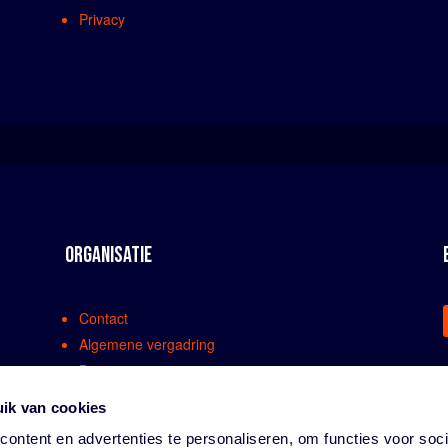
Privacy
ORGANISATIE
Contact
Algemene vergadring
Bestuur
Comissies en werkgroepen
ik van cookies
Medewerkers
ontent en advertenties te personaliseren, om functies voor soci
Bondsreglementen