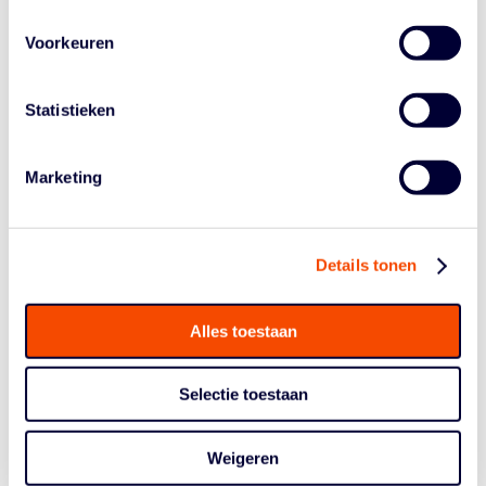
RIJNLAND
5 Jun, 26
|
Meiden
Voorkeuren
Lees meer
Statistieken
Marketing
Details tonen
Alles toestaan
BS LEIDEN V12 PAKT
Selectie toestaan
LANDSKAMPIOENSCHAP
19 May, 26
|
Meiden
,
NBB Finals
Weigeren
Lees meer