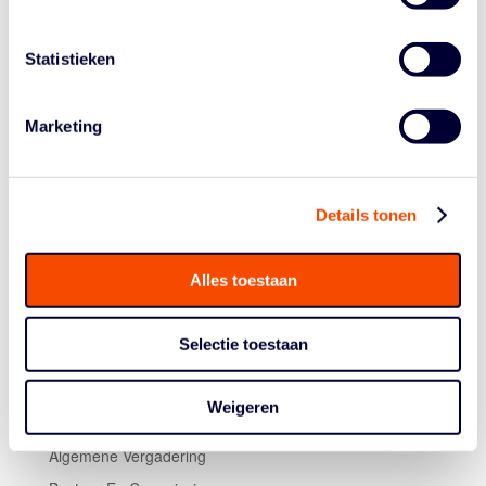
tegen jezelf aan het vechten dan tegen de
tegenstander.”
Statistieken
De blik van de Nederlanders kan nu weer op de World
Tour. Royé: “We spelen dit jaar nog drie World Tours in
Los Angeles, Nanjing en Utsunomiya. Ondertussen is
Marketing
het belangrijk om goed na te gaan denken over het
traject richting de olympische kwalificatietoernooien in
maart en april.”
Details tonen
Alles toestaan
Selectie toestaan
Weigeren
Historie
Algemene Vergadering