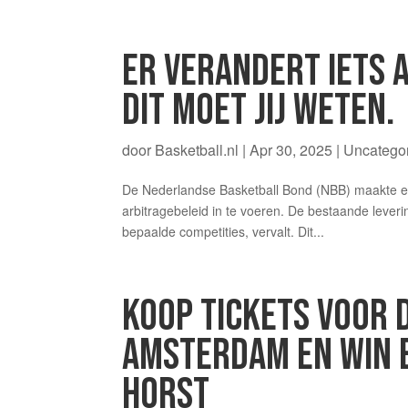
ER VERANDERT IETS 
DIT MOET JIJ WETEN.
door
Basketball.nl
|
Apr 30, 2025
| Uncatego
De Nederlandse Basketball Bond (NBB) maakte e
arbitragebeleid in te voeren. De bestaande lever
bepaalde competities, vervalt. Dit...
KOOP TICKETS VOOR 
AMSTERDAM EN WIN E
HORST