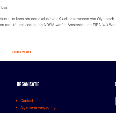
rized
it is jullie kans om een exclusieve 3X3-clinic te winnen van Olympisch
t en met 18 mei vindt op de NDSM-werf in Amsterdam de FIBA 3×3 Wor
« VORIGE PAGINA
ORGANISATIE
Contact
Algemene vergadring
Bestuur