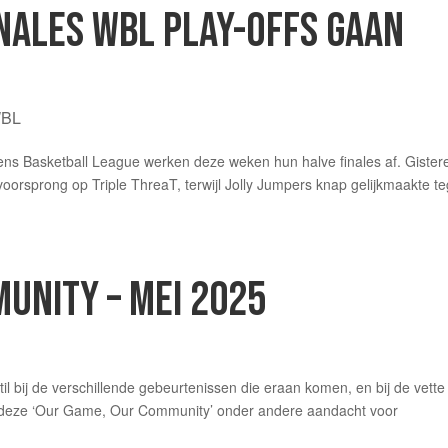
NALES WBL PLAY-OFFS GAAN
BL
mens Basketball League werken deze weken hun halve finales af. Gister
voorsprong op Triple ThreaT, terwijl Jolly Jumpers knap gelijkmaakte t
UNITY – MEI 2025
til bij de verschillende gebeurtenissen die eraan komen, en bij de vette
n deze ‘Our Game, Our Community’ onder andere aandacht voor