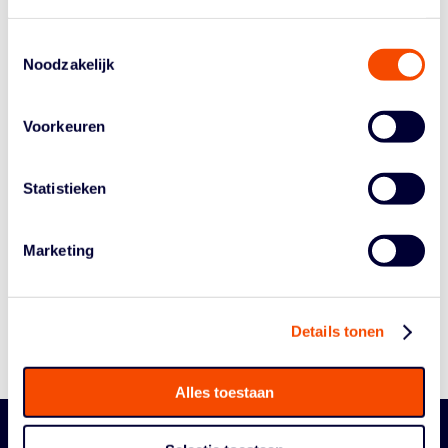
via
www.cruyff-foundation.org/opendag
.
Toestemmingsselectie
Noodzakelijk
Voorkeuren
Statistieken
Historie
Algemene Vergadering
Marketing
Bestuur En Commissies
Medewerkers
Reglementen
Details tonen
Alles toestaan