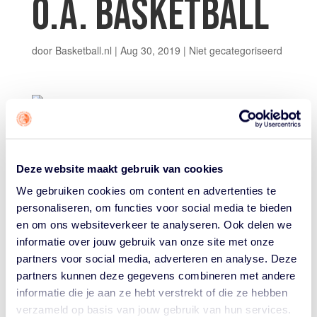
O.A. BASKETBALL
door
Basketball.nl
|
Aug 30, 2019
|
Niet gecategoriseerd
De Nederlandse Basketball Bond werkt al jaren samen
met de Cruyff Foundation, met als doel zoveel
Deze website maakt gebruik van cookies
mogelijk kinderen de ruimte te geven om te
We gebruiken cookies om content en advertenties te
sporten. Vandaar dat de NBB wij ook weer meewerkt
personaliseren, om functies voor social media te bieden
aan de Cruyff Foundation Open Dag op woensdag 18
en om ons websiteverkeer te analyseren. Ook delen we
september a.s.
informatie over jouw gebruik van onze site met onze
Het is de leukste sportdag van het jaar, speciaal voor
partners voor social media, adverteren en analyse. Deze
kinderen met een beperking. Tijdens de Open Dag kun
partners kunnen deze gegevens combineren met andere
je meer dan dertig verschillende sporten uitproberen,
informatie die je aan ze hebt verstrekt of die ze hebben
waaronder basketball. Kom je ook? Meld je dan aan
verzameld op basis van jouw gebruik van hun services.