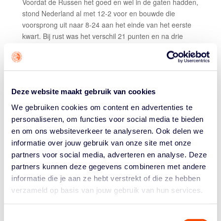
Voordat de Russen het goed en wel in de gaten hadden,
stond Nederland al met 12-2 voor en bouwde die
voorsprong uit naar 8-24 aan het einde van het eerste
kwart. Bij rust was het verschil 21 punten en na drie
kwarten zelfs 33. Het laatste kwart was het beste er bij
de Lions af, mede door de wissels die Van Rootselaar
doorvoerde, want alle spelers kregen speeltijd.
Daardoor ging het vierde kwart met 15-14 naar de
Deze website maakt gebruik van cookies
Russen,
We gebruiken cookies om content en advertenties te
Top performers
personaliseren, om functies voor social media te bieden
Mustafa Korkmaz 17 punten, 3/7 driepunters,
en om ons websiteverkeer te analyseren. Ook delen we
4 rebounds en 6 assists; Mendel op den Orth 20
informatie over jouw gebruik van onze site met onze
punten en 5 rebounds; Robin Poggenwisch 6 punten, 8
partners voor social media, adverteren en analyse. Deze
rebounds, 11 assists en 4 steals
partners kunnen deze gegevens combineren met andere
informatie die je aan ze hebt verstrekt of die ze hebben
Opvallend
verzameld op basis van jouw gebruik van hun services.
Nederland won het reboundgevecht met 42-34, kwam
uit op 21 assists en dwong 24 keer balverlies bij de
Russen af.
Toestemmingsselectie