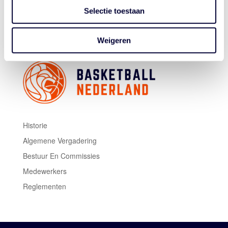
onderzoeker Özgür Kilic per mail (o.kilic@amc.nl) of via
Selectie toestaan
de telefoon (+31 6 22 74 63 72).
Weigeren
Historie
Algemene Vergadering
Bestuur En Commissies
Medewerkers
Reglementen