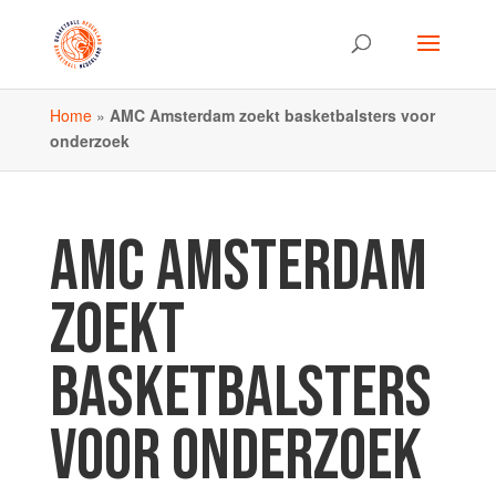
Home
»
AMC Amsterdam zoekt basketbalsters voor
onderzoek
AMC AMSTERDAM
ZOEKT
BASKETBALSTERS
VOOR ONDERZOEK