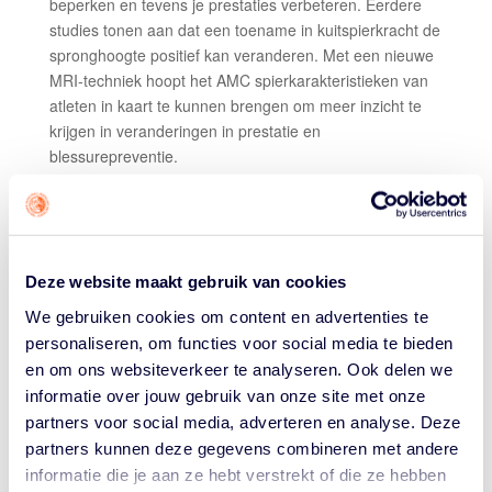
beperken en tevens je prestaties verbeteren. Eerdere
studies tonen aan dat een toename in kuitspierkracht de
spronghoogte positief kan veranderen. Met een nieuwe
MRI-techniek hoopt het AMC spierkarakteristieken van
atleten in kaart te kunnen brengen om meer inzicht te
krijgen in veranderingen in prestatie en
blessurepreventie.
Erkend onderzoekscentrum
Het AMC Amsterdam is aangewezen door het
Internationaal Olympisch Comité (IOC) als een van de
elf IOC-onderzoekscentra wereldwijd. In deze centra
Deze website maakt gebruik van cookies
wordt onderzoek gedaan naar het voorkomen van
We gebruiken cookies om content en advertenties te
sportblessures en naar de gezondheid van sporters in
personaliseren, om functies voor social media te bieden
het algemeen.
en om ons websiteverkeer te analyseren. Ook delen we
Wat houdt deelname in?
informatie over jouw gebruik van onze site met onze
Bij toezegging tot deelname wordt elke atleet apart per
partners voor social media, adverteren en analyse. Deze
loting verdeeld in een Interventiegroep A,
partners kunnen deze gegevens combineren met andere
Interventiegroep B of in een Controlegroep. Mocht jij in
informatie die je aan ze hebt verstrekt of die ze hebben
een controlegroep worden geloot dan verandert niets