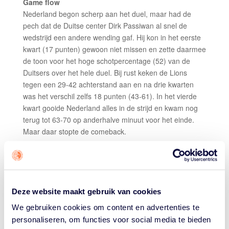
Game flow
Nederland begon scherp aan het duel, maar had de
pech dat de Duitse center Dirk Passiwan al snel de
wedstrijd een andere wending gaf. Hij kon in het eerste
kwart (17 punten) gewoon niet missen en zette daarmee
de toon voor het hoge schotpercentage (52) van de
Duitsers over het hele duel. Bij rust keken de Lions
tegen een 29-42 achterstand aan en na drie kwarten
was het verschil zelfs 18 punten (43-61). In het vierde
kwart gooide Nederland alles in de strijd en kwam nog
terug tot 63-70 op anderhalve minuut voor het einde.
Maar daar stopte de comeback.
Top performers
Mendel op den Orth 21 punten 9(/16) en 7 rebounds;
Mustafa Korkmaz 10 punten (3/15), 8 rebounds en
13 assists.
Deze website maakt gebruik van cookies
Opvallend
We gebruiken cookies om content en advertenties te
Nederland won het gevecht om de rebound (37-35), had
personaliseren, om functies voor social media te bieden
maar 5 keer balverlies (Duitsland 11) en pakte ook meer