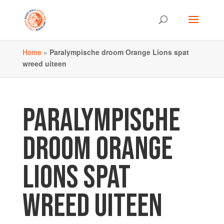
Home
»
Paralympische droom Orange Lions spat
wreed uiteen
PARALYMPISCHE
DROOM ORANGE
LIONS SPAT
WREED UITEEN