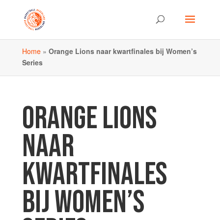
Home
»
Orange Lions naar kwartfinales bij Women’s
Series
ORANGE LIONS
NAAR
KWARTFINALES
BIJ WOMEN’S