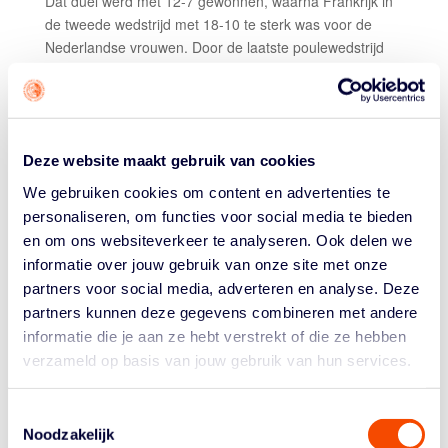
Dat duel werd met 12-7 gewonnen, waarna Frankrijk in
de tweede wedstrijd met 18-10 te sterk was voor de
Nederlandse vrouwen. Door de laatste poulewedstrijd
met 21-13 van Italië U23 te winnen, werden de Lions
tweede in groep A. Zondag staat om 15.55 uur de
kwartfinale op het programma.
Nations League Finals
Deze website maakt gebruik van cookies
Nederland is dit weekeinde met twee 3×3 teams
We gebruiken cookies om content en advertenties te
vertegenwoordigd bij de
U23 Nationals League
personaliseren, om functies voor social media te bieden
Finals
die tijdens de World Urban Games in het
en om ons websiteverkeer te analyseren. Ook delen we
Hongaarse Budapest worden afgewerkt. De Vrouwen
informatie over jouw gebruik van onze site met onze
U23, gevormd door Charlotte van Kleef, Yfke Hoek,
partners voor social media, adverteren en analyse. Deze
Myrthe den Heeten en Marieke van Schie, wonnen
partners kunnen deze gegevens combineren met andere
vrijdag een van hun twee duels in groep A. Het viertal
onder leiding van bondscoach Jeanine Tjin-a-Sioe
informatie die je aan ze hebt verstrekt of die ze hebben
verloor eerst met 21-6 van Frankrijk, maar won daarna
verzameld op basis van jouw gebruik van hun services.
met 21-11 van Roemenië. Zaterdag werd met 21-12
verloren van Rusland, met de derde plek in de groep als
Toestemmingsselectie
resultaat. Nederland speelt nu zondag om 11.00 uur
Noodzakelijk