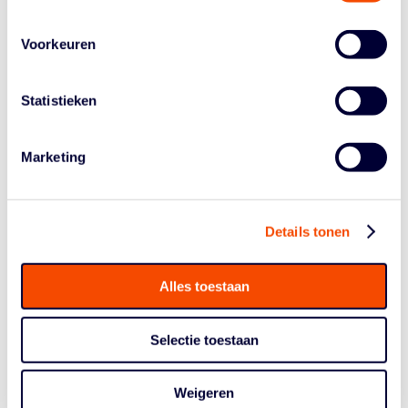
in de kwartfinale tegen Oekraïne,
De selectie van de Mannen U23, bestaande uit Jan
Voorkeuren
Driessen, Mack Bruining en Keime Helfrich (Raidell de
Pree haakte vlak voor vertrek af met een blessure),
kwam op de eerste dag eenmaal in actie in groep
Statistieken
B. Bondscoach Jard Schuit zag zijn ploeg met 17-15
verliezen van Wit-Rusland. Zaterdag speelden de
Marketing
Orange Lions nog tegen Frankrijk en Hongarije. Van
Frankrijk werd met 18-15 verloren. Om nog in
aanmerking te komen voor de kwartfinales, moest in de
laatste groepswedstrijd van Hongarije worden
Details tonen
gewonnen. Dat lukte. Door de 15-10 zege spelen de
mannen nu zondag om 12.25 uur tegen Oekraïne.
Alles toestaan
Selectie toestaan
Weigeren