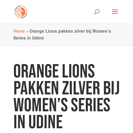
Home
»
Orange Lions pakken zilver bij Women’s
Series in Udine
ORANGE LIONS
PAKKEN ZILVER BIJ
WOMEN’S SERIES
IN UDINE