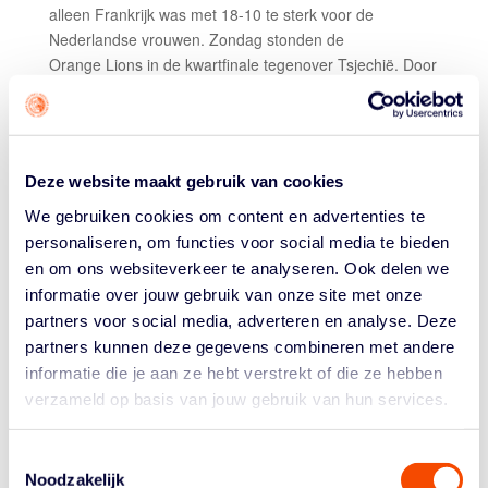
alleen Frankrijk was met 18-10 te sterk voor de
Nederlandse vrouwen. Zondag stonden de
Orange Lions in de kwartfinale tegenover Tsjechië. Door
die met 16-8 te winnen en daarna Italië met 16-14 te
kloppen in de halve finale, stond het Nederlandse viertal
in de finale weer tegeover Frankrijk. Het werd een
spannend duel waarin de Francaises met 16-14 aan het
Deze website maakt gebruik van cookies
langste eind trokken.
We gebruiken cookies om content en advertenties te
Nations League Finals
personaliseren, om functies voor social media te bieden
Nederland was dit weekeinde met twee 3×3 teams
en om ons websiteverkeer te analyseren. Ook delen we
vertegenwoordigd bij de
U23 Nationals League
informatie over jouw gebruik van onze site met onze
Finals
die tijdens de World Urban Games in het
partners voor social media, adverteren en analyse. Deze
Hongaarse Budapest werden afgewerkt. De Vrouwen
partners kunnen deze gegevens combineren met andere
U23, gevormd door Charlotte van Kleef, Yfke Hoek,
informatie die je aan ze hebt verstrekt of die ze hebben
Myrthe den Heeten en Marieke van Schie, wonnen van
verzameld op basis van jouw gebruik van hun services.
hun drie groepsduels op vrijdag en zaterdag er maar
eentje, maar bereikten via een 22-18 zege in de
kwartfinale op Oekraïne toch de halve finale. Daarin was
Toestemmingsselectie
Nederland niet opgewassen tegen Rusland (in de
Noodzakelijk