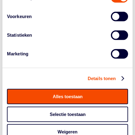
groepsfase ook al te sterk voor de Lions). Het werd 20-7
voor de Russinnen. In de strijd om het brons boog het
Voorkeuren
Nederlandse viertal onder leiding van bondscoach
Jeanine Tjin-a-Sioe met 21-9 voor China.
Statistieken
De selectie van de Mannen U23, bestaande uit Jan
Driessen, Mack Bruining en Keime Helfrich (Raidell de
Pree haakte vlak voor vertrek af met een blessure),
Marketing
bereikte na twee nederlagen en een verliespartij op
vrijdag en zaterdag als nummer drie in groep B de
kwartfnales. Daarin stond het zondag tegenover
Oekraïne. Het als tweede geplaatste Nederland redde
Details tonen
het niet tegen de nummer vier van de plaatsingslijst. Het
werd 22-9 voor Oekraïne.
Alles toestaan
Selectie toestaan
Weigeren