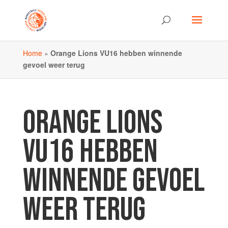
Home
»
Orange Lions VU16 hebben winnende
gevoel weer terug
ORANGE LIONS
VU16 HEBBEN
WINNENDE GEVOEL
WEER TERUG