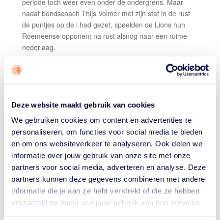
periode toch weer even onder de ondergrens. Maar
nadat bondscoach Thijs Volmer met zijn staf in de rust
de puntjes op de i had gezet, speelden de Lions hun
Roemeense opponent na rust alsnog naar een ruime
nederlaag.
Top performers
Kim Schrama 15 punten en 2/5 driepunters; Jade
Berghuis 14 punten, 3 rebounds en 3 assists; Liselot
Kulk 13 punten en 4 rebounds; Lotte van Kruistum 11
Deze website maakt gebruik van cookies
punten, 7 rebounds, 6 assists en 7 steals.
We gebruiken cookies om content en advertenties te
Opvallend
personaliseren, om functies voor social media te bieden
Nederland domineerde de rebound (50 om 36) en
en om ons websiteverkeer te analyseren. Ook delen we
haalde uit de 21 aanvallende rebounds wat meer
informatie over jouw gebruik van onze site met onze
rendement (13 punten) dan tegen Israël. Maar de grote
partners voor social media, adverteren en analyse. Deze
winst zat in een beter driepuntsschot (6 uit
partners kunnen deze gegevens combineren met andere
19, Roemenië 0 uit 10), het delen van de bal (28
informatie die je aan ze hebt verstrekt of die ze hebben
assists) en de 29 keer balverlies van Roemenië, die tot
verzameld op basis van jouw gebruik van hun services.
22 Nederlandse punten leidden.