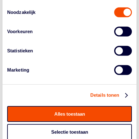
Thijs Volmer (bondscoach): "In de rust hebben we
Toestemmingsselectie
de press breaker aangepast'
Noodzakelijk
"Vandaag komen we drie kwarten weer terug op het
energy level dat we in de eerste drie duels haalden. In
Voorkeuren
het tweede kwart was het even helemaal hopeloos. Na
mijn tweede time-out gooien we een keer of zes de bal
weg, waaruit Roemenië een flinke run kan maken. In de
Statistieken
rust hebben we de press breaker aangepast en
gemaand tot rust in de aanval als we de press gebroken
hebben. Beide sorteren effect. Ook onze eigen press
Marketing
hebben we aangepast en daar komen veel Roemeense
turnovers en snelle scores voor ons uit."
Statistieken:
klik hier
.
Details tonen
Beelden:
klik hier.
Alles toestaan
Volgende wedstrijd:
Nederland – Montenegro
(zaterdag 24 augustus, 13.45 uur)
Selectie toestaan