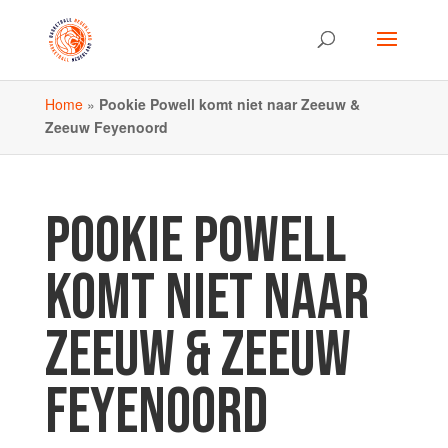
Home
»
Pookie Powell komt niet naar Zeeuw &
Zeeuw Feyenoord
POOKIE POWELL
KOMT NIET NAAR
ZEEUW & ZEEUW
FEYENOORD