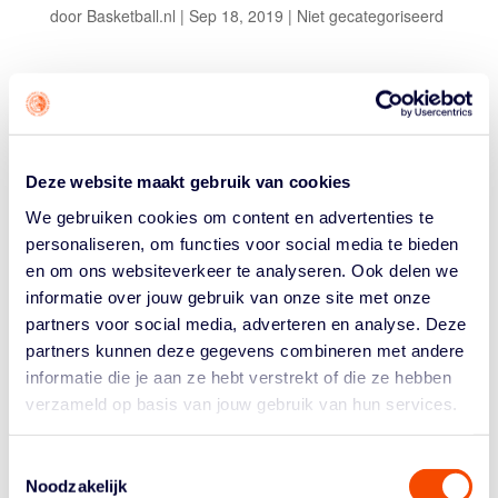
door
Basketball.nl
|
Sep 18, 2019
|
Niet gecategoriseerd
Hij werd door Zeeuw & Zeeuw Feyenoord Basketball
Deze website maakt gebruik van cookies
Rotterdam als eerste Amerikaan vastgelegd, maar komt
uiteindelijk niet naar de Maasstad. Pookie Powell, de
We gebruiken cookies om content en advertenties te
pointguard waar veel van werd verwacht, is afgelopen
personaliseren, om functies voor social media te bieden
week niet naar Rotterdam afgereisd.
en om ons websiteverkeer te analyseren. Ook delen we
informatie over jouw gebruik van onze site met onze
Ga voor het volledige bericht naar
partners voor social media, adverteren en analyse. Deze
www.basketballleague.nl
.
partners kunnen deze gegevens combineren met andere
informatie die je aan ze hebt verstrekt of die ze hebben
verzameld op basis van jouw gebruik van hun services.
Toestemmingsselectie
Noodzakelijk