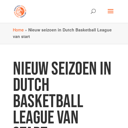
Home
»
Nieuw seizoen in Dutch Basketball League
van start
NIEUW SEIZOEN IN
DUTCH
BASKETBALL
LEAGUE VAN