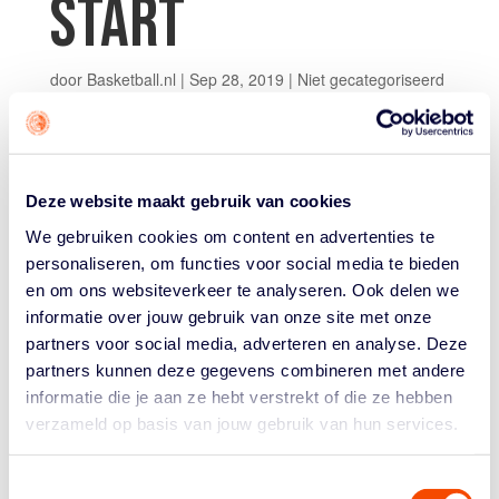
START
door
Basketball.nl
|
Sep 28, 2019
|
Niet gecategoriseerd
Deze website maakt gebruik van cookies
Het nieuwe competitieseizoen van de Dutch Basketball
League start zaterdagavond in Rotterdam. Een seizoen
We gebruiken cookies om content en advertenties te
waarin de regels voor het opstellen van spelers zijn
personaliseren, om functies voor social media te bieden
aangepast. Op moment van schrijven telt de DBL 120
en om ons websiteverkeer te analyseren. Ook delen we
spelers, waarvan 76 homegrown.
informatie over jouw gebruik van onze site met onze
partners voor social media, adverteren en analyse. Deze
Ga voor de volledige voorbeschouwing naar
partners kunnen deze gegevens combineren met andere
www.basketballleague.nl
.
informatie die je aan ze hebt verstrekt of die ze hebben
verzameld op basis van jouw gebruik van hun services.
Toestemmingsselectie