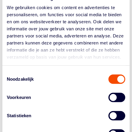
teams. Klik
hier
voor meer informatie.
We gebruiken cookies om content en advertenties te
Verenigingsscheidsrechter van het Jaar
personaliseren, om functies voor social media te bieden
Naast het bedanken van scheidsrechters is de Week
en om ons websiteverkeer te analyseren. Ook delen we
van de Scheidsrechter ook een mooie gelegenheid om
informatie over jouw gebruik van onze site met onze
verhalen te delen. Elke scheidsrechter heeft een mooi
partners voor social media, adverteren en analyse. Deze
verhaal over zijn fluitcarrière, het begeleiden van nieuwe
partners kunnen deze gegevens combineren met andere
scheidsrechters of kleine momenten die het fluiten leuk
informatie die je aan ze hebt verstrekt of die ze hebben
maken. Verenigingen die verhalen delen via Social
verzameld op basis van jouw gebruik van hun services.
Media met de hashtag #scheidsbedankt (vergeet niet de
NBB te taggen in het verhaal).
Toestemmingsselectie
Noodzakelijk
Op zondag 13 oktober, de laatste dag van de Week van
de Scheidsrechter, zal uit deze inzendingen de nieuwe
Verenigingsscheidsrechter van het Jaar verkozen
Voorkeuren
worden. Hij of zij zal Nino Neeleman opvolgen als
Verenigingsscheidsrechter van het Jaar. Vorig jaar won
Nino deze prijs nadat zijn vereniging DAS hem had
Statistieken
opgegeven.