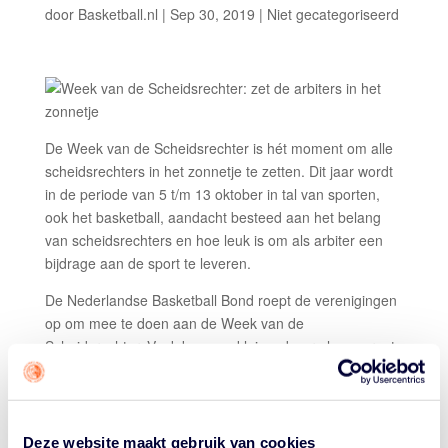
door
Basketball.nl
|
Sep 30, 2019
|
Niet gecategoriseerd
De Week van de Scheidsrechter is hét moment om alle
scheidsrechters in het zonnetje te zetten. Dit jaar wordt
in de periode van 5 t/m 13 oktober in tal van sporten,
ook het basketball, aandacht besteed aan het belang
van scheidsrechters en hoe leuk is om als arbiter een
bijdrage aan de sport te leveren.
De Nederlandse Basketball Bond roept de verenigingen
op om mee te doen aan de Week van de
Scheidsrechter. Vaak kan een klein gebaar al een groot
effect hebben. Dat kan in de vorm van een presentje
voor de scheidsrechters, een kaart waarop spelers en
speelsters een bedankje schrijven of speciale aandacht
voor de scheidsrechters tijdens het voorstellen van
Deze website maakt gebruik van cookies