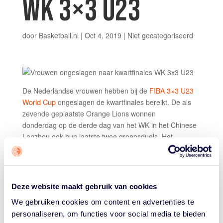
WK 3×3 U23
door
Basketball.nl
|
Oct 4, 2019
|
Niet gecategoriseerd
De Nederlandse vrouwen hebben bij de
FIBA 3×3 U23
World Cup
ongeslagen de kwartfinales bereikt. De als
zevende geplaatste Orange Lions wonnen
donderdag op de derde dag van het WK in het Chinese
Lanzhou ook hun laatste twee groepsduels. Het
Nederlandse kwartet versloeg eerst Hongarije met 19-
12, om daarna met 16-12 van Zwitserland te winnen.
Eerder won Nederland al van het als tweede geplaatste
Deze website maakt gebruik van cookies
China en van Sri Lanka. Daardoor is Nederland eerste
geworden in groep B en speelt het
zondag
in de
We gebruiken cookies om content en advertenties te
kwartfinales tegen Japan, nummer twee uit groep D.
personaliseren, om functies voor social media te bieden