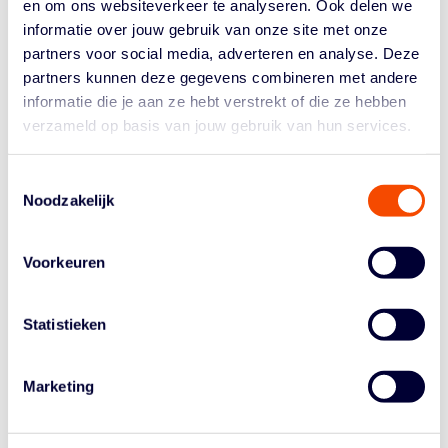
en om ons websiteverkeer te analyseren. Ook delen we
Het WK U23, dat duurt van 2 t/m 6 oktober, beleeft pas
informatie over jouw gebruik van onze site met onze
zijn tweede editie. In 2018 werd Rusland zowel bij de
partners voor social media, adverteren en analyse. Deze
mannen als de vrouwen wereldkampioen. De
partners kunnen deze gegevens combineren met andere
Nederlanse vrouwen strandden in 2018 in het Chinese
informatie die je aan ze hebt verstrekt of die ze hebben
Xi'an in de groepsfase en eindigden als negende.
verzameld op basis van jouw gebruik van hun services.
Bij de vrouwen bestaat de selectie van de Orange Lions
dit keer uit Noor Driessen, Kiki Fleuren, Ilse Kuijt en Zoë
Toestemmingsselectie
Slagter. Molly McDowell begeleidt het Nederlandse
Noodzakelijk
viertal als bondscoach.
De ook nog ongeslagen Nederlandse mannen vervolgen
Voorkeuren
zaterdag hun toernooi met de laatste twee groepsduels.
Statistieken
Marketing