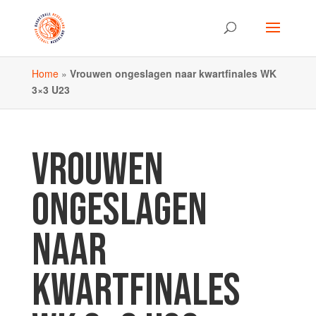
Home
»
Vrouwen ongeslagen naar kwartfinales WK
3×3 U23
VROUWEN
ONGESLAGEN
NAAR
KWARTFINALES