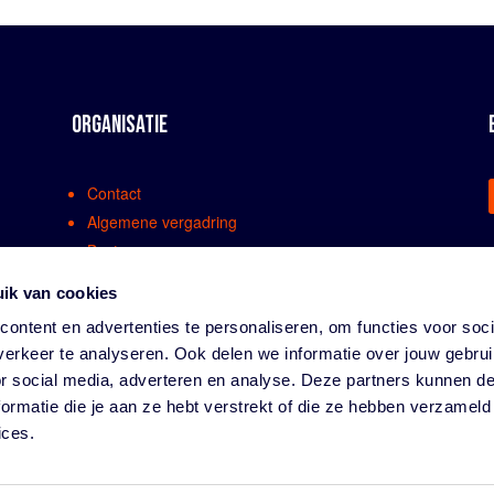
ORGANISATIE
Contact
Algemene vergadring
Bestuur
Comissies en werkgroepen
ik van cookies
Medewerkers
ontent en advertenties te personaliseren, om functies voor soci
Bondsreglementen
erkeer te analyseren. Ook delen we informatie over jouw gebru
Klachtenregeling
or social media, adverteren en analyse. Deze partners kunnen 
Partners
ormatie die je aan ze hebt verstrekt of die ze hebben verzameld
Vacatures
ices.
Privacy