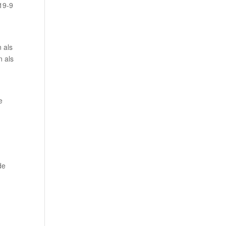
19-9
 als
n als
e
de