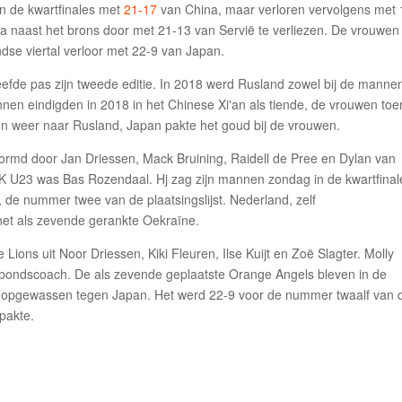
n de kwartfinales met
21-17
van China, maar verloren vervolgens met 
na naast het brons door met 21-13 van Servië te verliezen. De vrouwen
ndse viertal verloor met 22-9 van Japan.
efde pas zijn tweede editie. In 2018 werd Rusland zowel bij de mannen
n eindigden in 2018 in het Chinese Xi'an als tiende, de vrouwen toe
en weer naar Rusland, Japan pakte het goud bij de vrouwen.
ormd door Jan Driessen, Mack Bruining, Raidell de Pree en Dylan van
K U23 was Bas Rozendaal. Hj zag zijn mannen zondag in de kwartfinal
, de nummer twee van de plaatsingslijst. Nederland, zelf
n het als zevende gerankte Oekraïne.
Lions uit Noor Driessen, Kiki Fleuren, Ilse Kuijt en Zoë Slagter. Molly
 bondscoach. De als zevende geplaatste Orange Angels bleven in de
 opgewassen tegen Japan. Het werd 22-9 voor de nummer twaalf van 
 pakte.