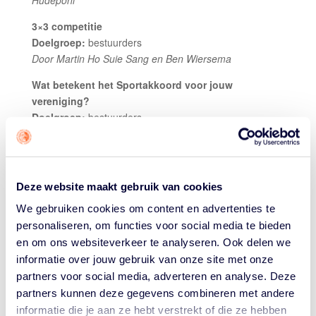
Hudepohl
3×3 competitie
Doelgroep:
bestuurders
Door Martin Ho Suie Sang en Ben Wiersema
Wat betekent het Sportakkoord voor jouw
vereniging?
Doelgroep:
bestuurders
Door Bas van der Heijden, sportformateur
Cultuur geeft energie en zorgt voor de juiste spirit
in uw vereniging
Deze website maakt gebruik van cookies
Doelgroep:
bestuurders
Door Herman Beekelaar en Adrie van Wonderen,
We gebruiken cookies om content en advertenties te
basketbalvereniging Crackerjacks
personaliseren, om functies voor social media te bieden
en om ons websiteverkeer te analyseren. Ook delen we
Extra inkomsten door een slimmer sponsorbeleid of
informatie over jouw gebruik van onze site met onze
crowdfunding
partners voor social media, adverteren en analyse. Deze
Doelgroep:
bestuurders
partners kunnen deze gegevens combineren met andere
Door Rik van Kan, marketingspecialist (SponsorVisie)
informatie die je aan ze hebt verstrekt of die ze hebben