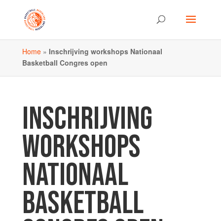
Home
»
Inschrijving workshops Nationaal
Basketball Congres open
INSCHRIJVING
WORKSHOPS
NATIONAAL
BASKETBALL