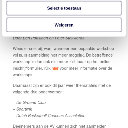
Decision making & bijbehorende methodiek
Doelgroep:
coaches
Selectie toestaan
Door Laki Lakner en Marco van den Berg
Differentieel leren in basketbaltraining
Weigeren
Doelgroep:
coaches
Door Ben Ponsioen en Peter Strikwerda
Wees er snel bij, want wanneer een bepaalde workshop
vol is, is aanmelding niet meer mogelijk. De betreffende
workshop is dan ook niet meer zichtbaar op het online
inschrijfformulier. Klik
hier
voor meer informatie over de
workshops.
Daarnaast zijn er ook dit jaar weer thematafels met de
volgende drie onderwerpen:
– De Groene Club
– Sportlink
– Dutch Basketball Coaches Association
Deelnemers aan de AV kunnen zich niet aanmelden