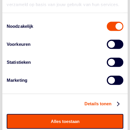
Sociale veiligheid
verzameld op basis van jouw gebruik van hun services.
Doelgroep:
bestuurders
Door Astrid Cevaal, projectleider VOG, Centrum Veilige
Toestemmingsselectie
Sport Nederland (NOC*NSF)
Noodzakelijk
Video never lies: Het belang van video analyse
Doelgroep:
arbiters
Voorkeuren
Het belang van goede Individual Officiating
Technique ( IOT)
Statistieken
Doelgroep:
arbiters
Gamemanagement: omgaan met elkaar. Wat
Marketing
verwacht een coach van een scheidsrechter en
andersom?
Doelgroep:
arbiters en coaches
Details tonen
Creëren van het voordeel in de aanval
Doelgroep:
coaches
Door Marco van den Berg en Laki Lakner
Alles toestaan