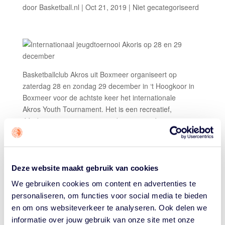
door
Basketball.nl
|
Oct 21, 2019
|
Niet gecategoriseerd
Basketballclub Akros uit Boxmeer organiseert op
zaterdag 28 en zondag 29 december in ‘t Hoogkoor in
Boxmeer voor de achtste keer het internationale
Akros Youth Tournament. Het is een recreatief,
ééndaags toernooi voor jeugdteams waarbij sportiviteit
en basketbalplezier voorop staat. Daarnaast is er ook
een toernooi voor vrouwen recreanten en mannen
senioren. Ook dit jaar hoopt Akros weer teams uit
Nederland, Duitsland, België en Luxemburg te
Deze website maakt gebruik van cookies
verwelkomen. Het toernooi wordt georganiseerd in
We gebruiken cookies om content en advertenties te
samenwerking met de Duitse club TV Goch.
personaliseren, om functies voor social media te bieden
en om ons websiteverkeer te analyseren. Ook delen we
Kosten:
35 euro per team
informatie over jouw gebruik van onze site met onze