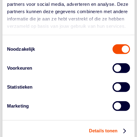
Leeftijdscategorieën:
partners voor social media, adverteren en analyse. Deze
Zaterdagochtend:
MU16 en MU18
partners kunnen deze gegevens combineren met andere
Zaterdagmiddag:
vrouwen recreanten en mannen
informatie die je aan ze hebt verstrekt of die ze hebben
senioren
verzameld op basis van jouw gebruik van hun services.
Zondagochtend:
XU10, MU12, VU12
Zondagmiddag:
XU14, VU20
Toestemmingsselectie
Inschrijven:
mail naar regina.havekes@ziggo.nl of bel
Noodzakelijk
naar 0643179809.
Voorkeuren
Statistieken
Marketing
Historie
Details tonen
Algemene Vergadering